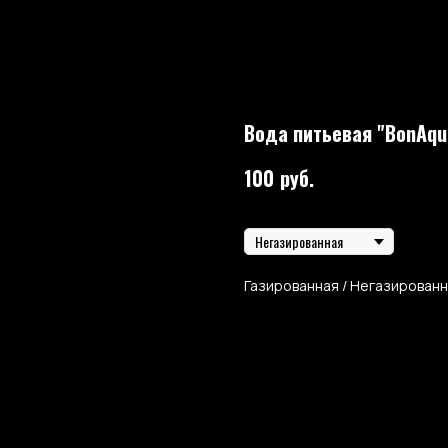
Вода питьевая "BonAqu
100
руб.
Тип воды
Газированная / Негазирован