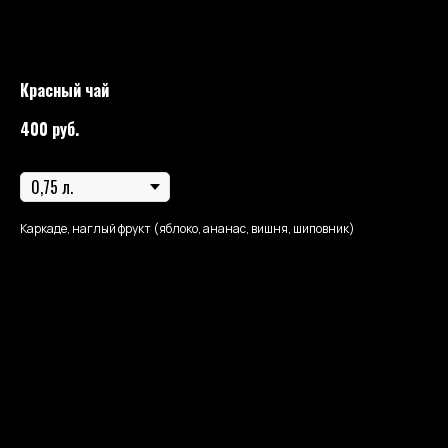
Красный чай
400
руб.
Размер красного чая
Каркаде, наглый фрукт (яблоко, ананас, вишня, шиповник)